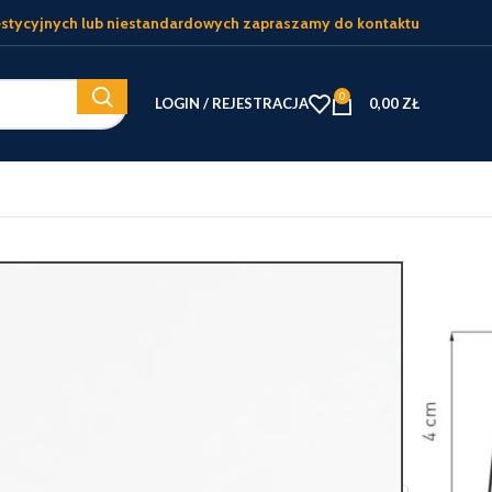
stycyjnych lub niestandardowych zapraszamy do kontaktu
0
LOGIN / REJESTRACJA
0,00
ZŁ
zne
Aluminiowe
Parapet Aluminiowy Biały
iowy Biały