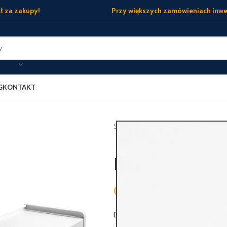
ł za zakupy!
Przy większych zamówieniach inwe
G
KONTAKT
Strona główna
Parapety zewnętr
Parapet Alumin
0,00 zł
Długość (cm)