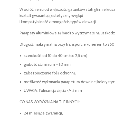
W odróżnieniu od większości gatunków stali, glin nie kr
kształt gwarantują estetyczny wygląd
i kompatybilność z mnogością typów elewacji.
Parapety aluminiowe
są bardzo wytrzymałe na uszkodz
Długość maksymalna przy transporcie kurierem to 250
szerokość: od 10 do 40 cm (co 2,5 cm)
grubość aluminium – 1,0 mm
zabezpieczenie folią ochronną
możliwość wykonania parapetu w dowolnej kolorystyc
UWAGA: Tolerancja cięcia +/- 5 mm
CO NAS WYRÓŻNIA NA TLE INNYCH:
24 miesiące gwarancji,