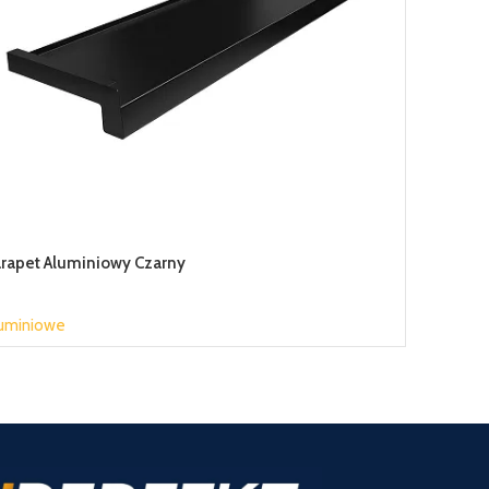
rapet Aluminiowy Czarny
uminiowe
,89 zł