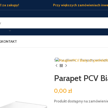
ł za zakupy!
Przy większych zamówieniach inwe
G
KONTAKT
Strona główna
Parapety wewnęt
Parapet PCV Bi
0,00 zł
Produkt dostępny na zamówieni