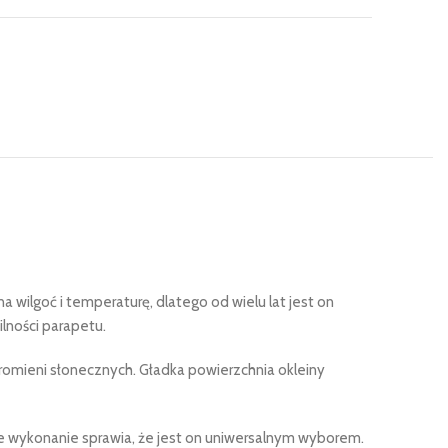
wilgoć i temperaturę, dlatego od wielu lat jest on
lności parapetu.
promieni słonecznych. Gładka powierzchnia okleiny
zne wykonanie sprawia, że jest on uniwersalnym wyborem.