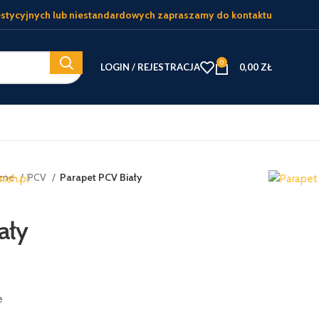
stycyjnych lub niestandardowych zapraszamy do kontaktu
0
LOGIN / REJESTRACJA
0,00
ZŁ
rzne
PCV
Parapet PCV Biały
ały
e