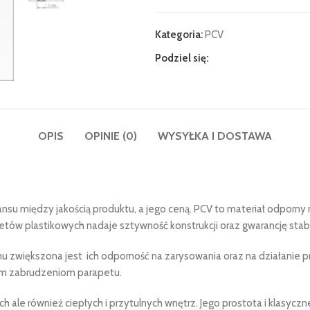
Kategoria:
PCV
Podziel się:
OPIS
OPINIE (0)
WYSYŁKA I DOSTAWA
 między jakością produktu, a jego ceną. PCV to materiał odporny na 
tów plastikowych nadaje sztywność konstrukcji oraz gwarancję stabi
emu zwiększona jest ich odporność na zarysowania oraz na działanie 
łym zabrudzeniom parapetu.
 ale również ciepłych i przytulnych wnętrz. Jego prostota i klasyc