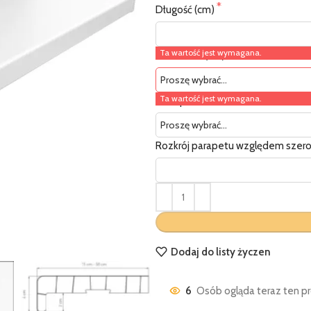
Długość (cm)
Ta wartość jest wymagana.
Szerokość (cm)
Ta wartość jest wymagana.
Zaślepki PCV
Rozkrój parapetu względem szero
Dodaj do listy życzen
6
Osób ogląda teraz ten pr