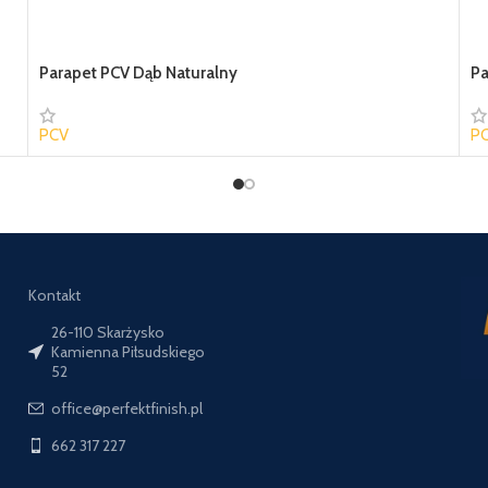
Parapet PCV Dąb Naturalny
Pa
PCV
P
42,84 zł
35
Kontakt
26-110 Skarżysko
Kamienna Piłsudskiego
52
office@perfektfinish.pl
662 317 227