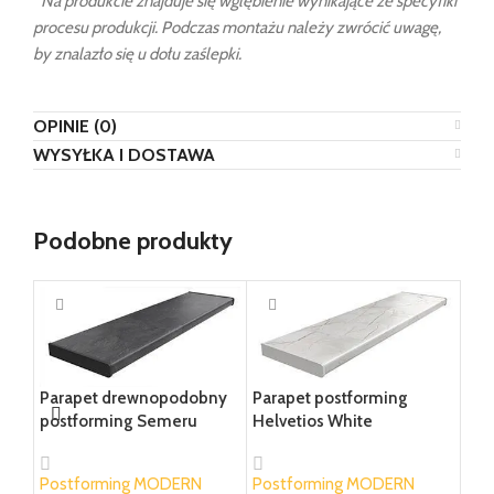
*
Na produkcie znajduje się wgłębienie wynikające ze specyfiki
procesu produkcji. Podczas montażu należy zwrócić uwagę,
by znalazło się u dołu zaślepki.
OPINIE (0)
WYSYŁKA I DOSTAWA
Podobne produkty
Par
Indu
Parapet drewnopodobny
Parapet postforming
postforming Semeru
Helvetios White
Pos
77,2
WYB
Postforming MODERN
Postforming MODERN