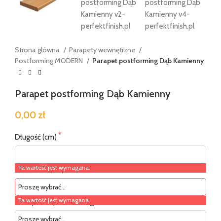
Strona główna
Parapety wewnętrzne
Postforming MODERN
Parapet postforming Dąb Kamienny
Parapet postforming Dąb Kamienny
0,00 zł
Długość (cm)
Ta wartość jest wymagana.
Szerokość (cm)
Ta wartość jest wymagana.
Zaślepki do postformingu