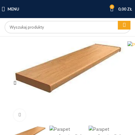
0
MENU
0,00
ZŁ
Kliknij, aby powiększyć