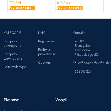
77,25 zł
106,94 zł
WYBIERZ OPCJĘ
WYBIERZ OPCJĘ
KATEGORIE
LINKI
Kontakt
Parapety
Regulamin
26-110
zewnętrzne
Skarżysko
Polityka
Kamienna
Parapety
prywatności
Piłsudskiego 52
wewnętrzne
Cookies
office@perfektfinish.p
Folia izolacyjna
662 317 227
Płatności:
Wysyłki: