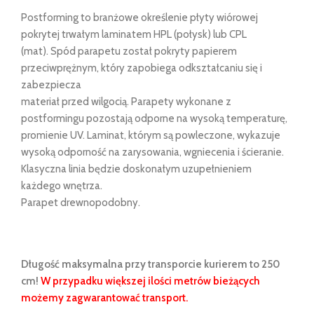
Postforming to branżowe określenie płyty wiórowej
pokrytej trwałym laminatem HPL (połysk) lub CPL
(mat). Spód parapetu został pokryty papierem
przeciwprężnym, który zapobiega odkształcaniu się i
zabezpiecza
materiał przed wilgocią. Parapety wykonane z
postformingu pozostają odporne na wysoką temperaturę,
promienie UV. Laminat, którym są powleczone, wykazuje
wysoką odporność na zarysowania, wgniecenia i ścieranie.
Klasyczna linia będzie doskonałym uzupełnieniem
każdego wnętrza.
Parapet drewnopodobny.
Długość maksymalna przy transporcie kurierem to 250
cm!
W przypadku większej ilości metrów bieżących
możemy zagwarantować transport.