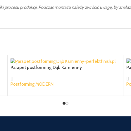
iki procesu produkcji. Podczas montażu należy zwrócić uwagę, by znalazło
Parapet postforming Dąb Kamienny
Pa
Postforming MODERN
P
84,22 zł
10