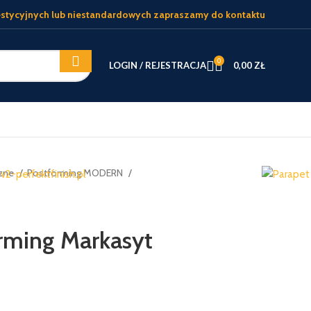
stycyjnych lub niestandardowych zapraszamy do kontaktu
0
LOGIN / REJESTRACJA
0,00
ZŁ
rzne
Postforming MODERN
rming Markasyt