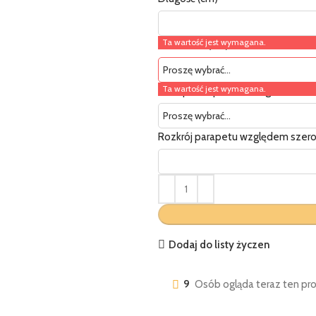
Ta wartość jest wymagana.
Szerokość (cm)
Ta wartość jest wymagana.
Zaślepki do postformingu
Rozkrój parapetu względem szero
Dodaj do listy życzen
9
Osób ogląda teraz ten pro