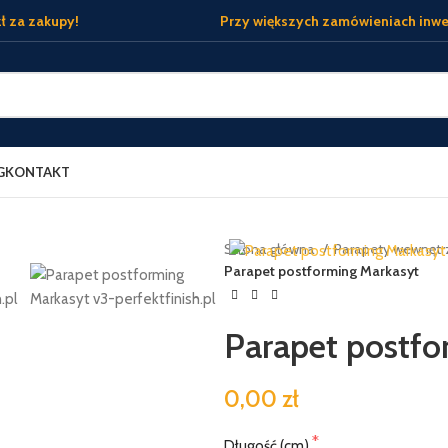
ł za zakupy!
Przy większych zamówieniach inwe
G
KONTAKT
Strona główna
Parapety wewnęt
Parapet postforming Markasyt
Parapet postfo
0,00 zł
Długość (cm)