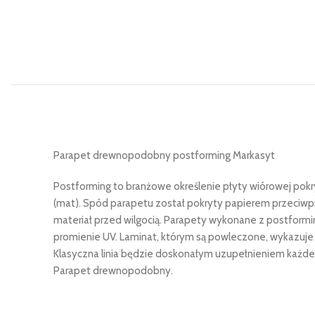
Parapet drewnopodobny postforming Markasyt
Postforming to branżowe określenie płyty wiórowej pokr
(mat). Spód parapetu został pokryty papierem przeciwpr
materiał przed wilgocią. Parapety wykonane z postform
promienie UV. Laminat, którym są powleczone, wykazuje 
Klasyczna linia będzie doskonałym uzupełnieniem każde
Parapet drewnopodobny.