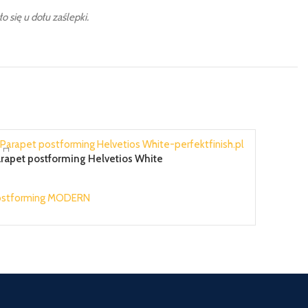
 się u dołu zaślepki.
rapet postforming Helvetios White
Parapet p
ostforming MODERN
Postform
6,94 zł
77,25 zł