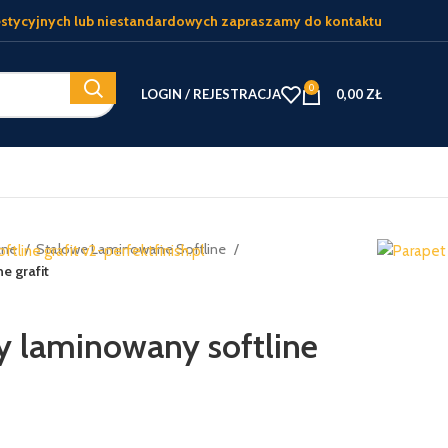
stycyjnych lub niestandardowych zapraszamy do kontaktu
0
LOGIN / REJESTRACJA
0,00
ZŁ
zne
Stalowe Laminowane Softline
e grafit
y laminowany softline