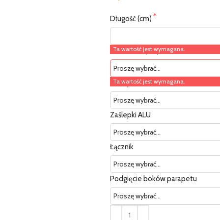
Długość (cm)
Ta wartość jest wymagana.
Szerokość (cm)
Ta wartość jest wymagana.
Zaślepki PCV
Zaślepki ALU
Łącznik
Podgięcie boków parapetu