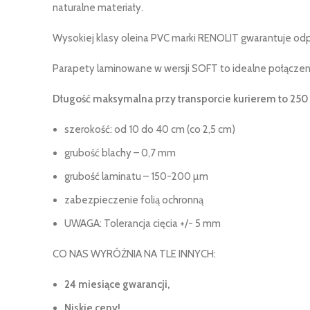
naturalne materiały.
Wysokiej klasy oleina PVC marki RENOLIT gwarantuje odp
Parapety laminowane w wersji SOFT to idealne połącz
Długość maksymalna przy transporcie kurierem to 250
szerokość: od 10 do 40 cm (co 2,5 cm)
grubość blachy – 0,7 mm
grubość laminatu – 150-200 µm
zabezpieczenie folią ochronną
UWAGA: Tolerancja cięcia +/- 5 mm
CO NAS WYRÓŻNIA NA TLE INNYCH:
24 miesiące gwarancji,
Niskie ceny!