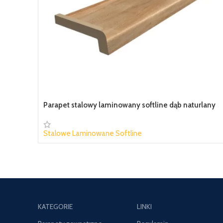
Parapet stalowy laminowany softline dąb naturlany
Stalowe Laminowane Softline
59,18 zł
KATEGORIE
LINKI