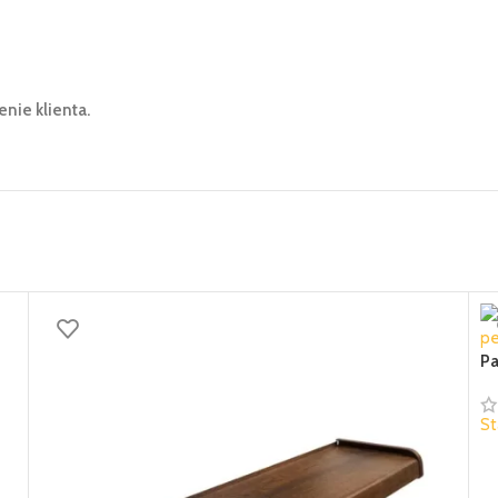
ie klienta.
Pa
St
45