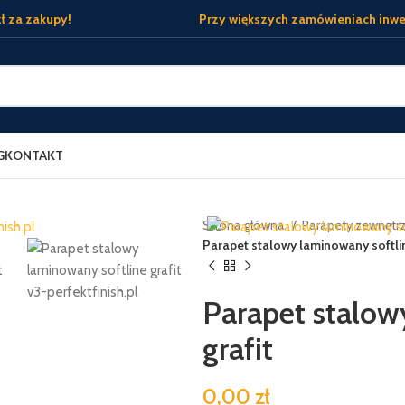
ł za zakupy!
Przy większych zamówieniach inwe
G
KONTAKT
Strona główna
Parapety zewnętr
Parapet stalowy laminowany softlin
Parapet stalow
grafit
0,00 zł