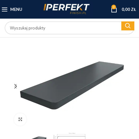
0
MENU
0,00
ZŁ
Kliknij, aby powiększyć