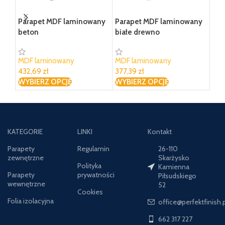
Parapet MDF laminowany
Parapet MDF laminowany
Par
beton
białe drewno
dąb 
MDF laminowany
MDF laminowany
MDF
432,69 zł
377,39 zł
478
WYBIERZ OPCJĘ
WYBIERZ OPCJĘ
WYB
KATEGORIE
LINKI
Kontakt
Parapety
Regulamin
26-110
zewnętrzne
Skarżysko
Polityka
Kamienna
Parapety
prywatności
Piłsudskiego
wewnętrzne
52
Cookies
Folia izolacyjna
office@perfektfinish.p
662 317 227