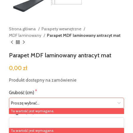
Strona główna
Parapety wewnętrzne
MDF laminowany
Parapet MDF laminowany antracyt mat
Parapet MDF laminowany antracyt mat
0,00 zł
Produkt dostępny na zamówienie
Grubość (cm)
Ta wartość jest wymagana.
Długość (cm)
Ta wartość jest wymagana.
Szerokość (cm)