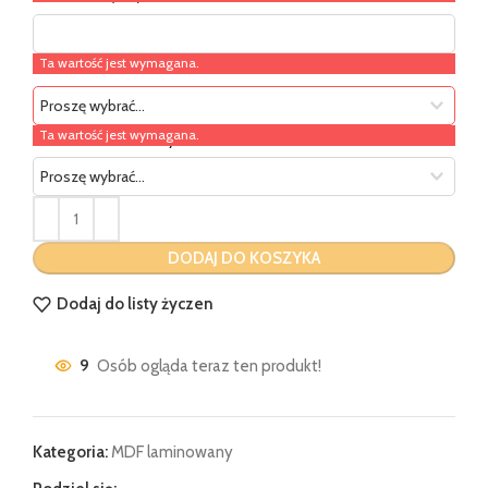
Ta wartość jest wymagana.
Frez MDF
Ta wartość jest wymagana.
Niestandardowe wykończenie narożników
DODAJ DO KOSZYKA
Dodaj do listy życzen
9
Osób ogląda teraz ten produkt!
Kategoria:
MDF laminowany