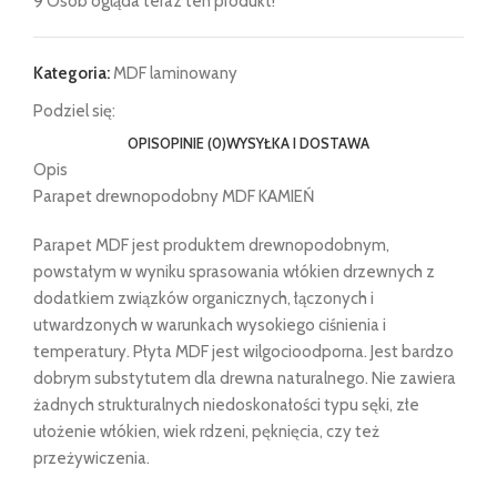
9
Osób ogląda teraz ten produkt!
Kategoria:
MDF laminowany
Podziel się:
OPIS
OPINIE (0)
WYSYŁKA I DOSTAWA
Opis
Parapet drewnopodobny MDF KAMIEŃ
Parapet MDF jest produktem drewnopodobnym,
powstałym w wyniku sprasowania włókien drzewnych z
dodatkiem związków organicznych, łączonych i
utwardzonych w warunkach wysokiego ciśnienia i
temperatury. Płyta MDF jest wilgocioodporna. Jest bardzo
dobrym substytutem dla drewna naturalnego. Nie zawiera
żadnych strukturalnych niedoskonałości typu sęki, złe
ułożenie włókien, wiek rdzeni, pęknięcia, czy też
przeżywiczenia.