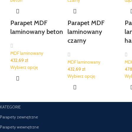
Parapet MDF
Parapet MDF
Pa
laminowany beton
laminowany
la
czarny
ha
MDF laminowany
432,69 zł
MDF laminowany
MDF
Wybierz opcję
432,69 zł
478
Wybierz opcję
Wyb
KATEGORIE
Parapety zewnętrzne
Parapety wewnętrzne