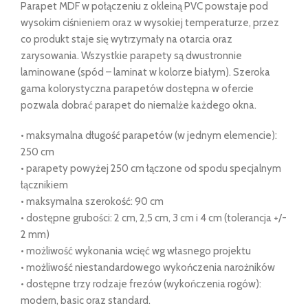
Parapet MDF w połączeniu z okleiną PVC powstaje pod
wysokim ciśnieniem oraz w wysokiej temperaturze, przez
co produkt staje się wytrzymały na otarcia oraz
zarysowania. Wszystkie parapety są dwustronnie
laminowane (spód – laminat w kolorze białym). Szeroka
gama kolorystyczna parapetów dostępna w ofercie
pozwala dobrać parapet do niemalże każdego okna.
• maksymalna długość parapetów (w jednym elemencie):
250 cm
• parapety powyżej 250 cm łączone od spodu specjalnym
łącznikiem
• maksymalna szerokość: 90 cm
• dostępne grubości: 2 cm, 2,5 cm, 3 cm i 4 cm (tolerancja +/-
2 mm)
• możliwość wykonania wcięć wg własnego projektu
• możliwość niestandardowego wykończenia narożników
• dostępne trzy rodzaje frezów (wykończenia rogów):
modern, basic oraz standard.